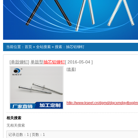
当前位置：
首页
»
全站搜索
» 搜索：抽芯铝铆钉
[
单鼓铆钉
]
单鼓型
抽芯铝铆钉
[ 2016-05-04 ]
[查看]
http://www.kseet.cn/dgmd/dgcxmdgytbxglm
相关搜索
无相关搜索
记录总数：1 | 页数：1