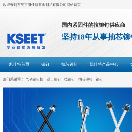
欢迎来到东莞市凯仕特五金制品有限公司网站首页
国内紧固件的拉铆钉供应商
坚持18年从事抽芯
凯仕特首页
铆钉
抽芯铆钉
凯仕特产品中心
热门关键词：
气动铆钉枪
进口铆钉
拉铆钉
抽芯铆钉
铆钉