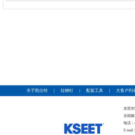
关于凯仕特
|
拉铆钉
|
配套工具
|
大客户列
东莞
全国服
电话：400
E-mai