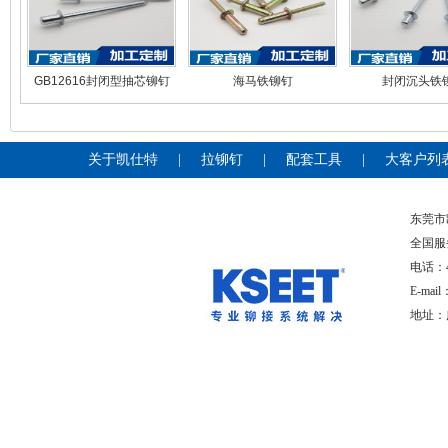
GB12616封闭型抽芯铆钉
海马铁铆钉
封闭沉头铁
关于凯仕特
|
拉铆钉
|
配套工具
|
大客户列
东莞
全国服
电话：400
E-mai
地址：