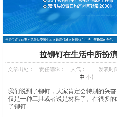
当前位置：
首页
»
凯仕特资讯中心
»
适用领域
»
拉铆钉在生活中所扮演的角色
拉铆钉在生活中所扮
文章出处：
责任编辑：
人气：
-
发表时间：
中
小
】
我们说到了铆钉，大家肯定会特别的兴奋
仅是一种工具或者说是材料了。在很多的
了铆钉。