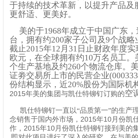
于持续的技术革新，以提升产品及
更舒适、更美好。
美的于1968年成立于中国广东
台，拥有约200家子公司及9个战
截止2015年12月31日止财政年度实
欧元，在全球拥有约10万名员工。
个生产基地及约260个物流仓库。
证劵交易所上市的民营企业(00033
份结构显示，近20%股份为国际机
空
2015
年美的集团与凯仕特铆钉订购的
凯仕特铆钉一直以“品质第一”的生产
念销售于国内外市场，
2015
年
10
月份凯
作，
2015
年
10
月份凯仕特铆钉接到美的
即对此项目进行了深入的研究，在与美