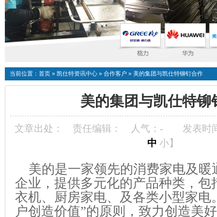
当前位置：
首页
»
凯仕特资讯中心
»
合作客户
»
美的集团与凯仕特铆钉合作
美的集团与凯仕特铆
文章出处：
责任编辑：
人气：
-
发表时间：
中
小
】
美的是一家领先的消费家电及暖
企业，提供多元化的产品种类，包
衣机、厨房家电、及各类小型家电。
户创造价值”的原则，致力创造美