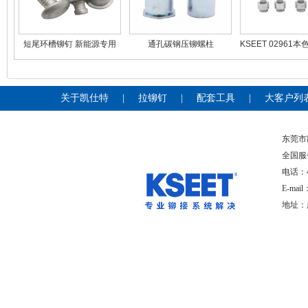
短尾环槽铆钉 新能源专用
通孔碳钢压铆螺柱
KSEET 02961
镀锌A级铆钉 东莞
汽车部件装
关于凯仕特
|
拉铆钉
|
配套工具
|
大客户列
东莞
全国服
电话：400
E-mai
地址：