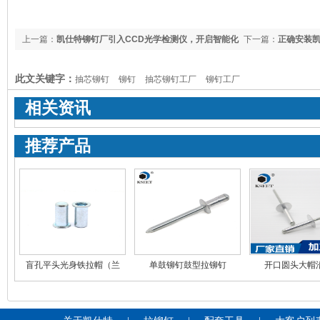
上一篇：
凯仕特铆钉厂引入CCD光学检测仪，开启智能化
下一篇：
正确安装
质检新篇章
行：
此文关键字：
抽芯铆钉
铆钉
抽芯铆钉工厂
铆钉工厂
相关资讯
推荐产品
盲孔平头光身铁拉帽（兰
单鼓铆钉鼓型拉铆钉
开口圆头大帽
锌）