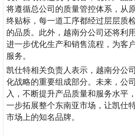
将遵循总公司的质量管控体系，从
终贴标，每一道工序都经过层层质
的品质。此外，越南分公司还将利
进一步优化生产和销售流程，为客
服务。
凯仕特相关负责人表示，越南分公
化战略的重要组成部分。未来，公
入，不断提升产品质量和服务水平
一步拓展整个东南亚市场，让凯仕
市场上的知名品牌。