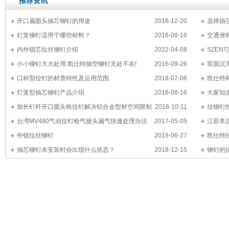
推荐资讯
开口扁圆头抽芯铆钉的用途
2016-12-20
选择抽
灯笼铆钉适用于哪些材料？
2016-08-16
交通便
内外锁芯拉丝铆钉介绍
2022-04-08
SZE
小小铆钉大大处用 凯仕特抽空铆钉无处不在!
2016-09-26
双面沉
口杯型拉钉的材质特性及运用范围
2018-07-06
凯仕特
灯笼型抽芯铆钉产品介绍
2016-08-16
大家知
加长钉杆开口圆头铁拉钉解决铝合金型材空间限制
2018-10-11
拉铆钉
台湾MV480气动拉钉枪气接头漏气快速处理办法
2017-05-05
江苏李总
外锁拉丝铆钉
2019-06-27
凯仕特
抽芯铆钉未安装时会出现什么状态？
2018-12-15
铆钉的