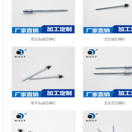
双沉头抽芯铆钉
无芯抽芯铆钉
双平头抽芯铆钉
无头空芯铆钉