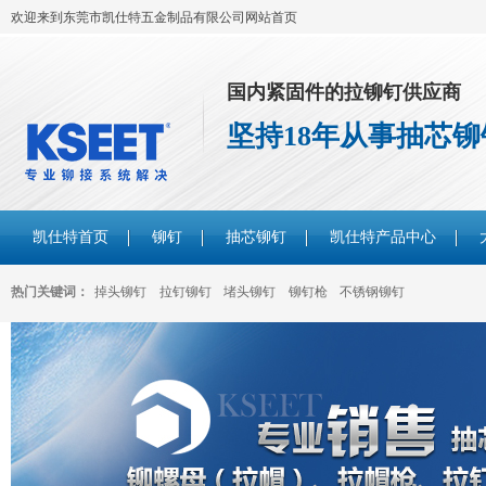
欢迎来到东莞市凯仕特五金制品有限公司网站首页
国内紧固件的拉铆钉供应商
坚持18年从事抽芯
凯仕特首页
铆钉
抽芯铆钉
凯仕特产品中心
热门关键词：
掉头铆钉
拉钉铆钉
堵头铆钉
铆钉枪
不锈钢铆钉