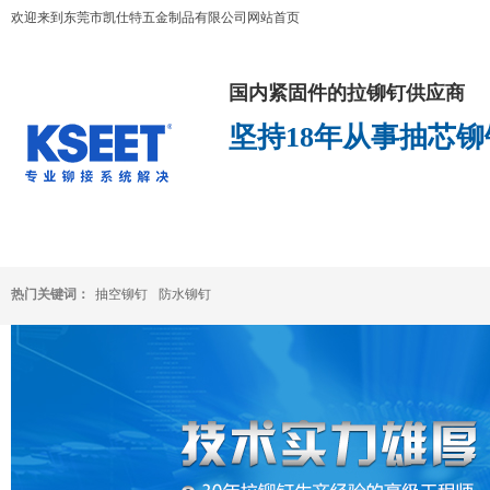
欢迎来到东莞市凯仕特五金制品有限公司网站首页
国内紧固件的拉铆钉供应商
坚持18年从事抽芯
凯仕特首页
铆钉
抽芯铆钉
凯仕特产品中心
热门关键词：
抽空铆钉
防水铆钉