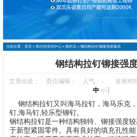
当前位置：
首页
»
凯仕特资讯中心
»
根栏目
»
钢结构拉钉铆接强度极高
钢结构拉钉铆接强
文章出处：
责任编辑：
人气：
-
发表时间：
中
小
】
钢结构拉钉又叫海马拉钉，
海马乐克
钉
,
海马钉
,
轻乐型铆钉。
钢结构拉钉是一种结构独特、铆接强度较
于新型紧固零件。具有良好的填充孔性能