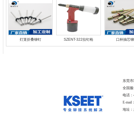
灯笼折叠铆钉
SZENT-322拉钉枪
口杯抽芯铆
关于凯仕特
|
拉铆钉
|
配套工具
|
大客户列
东莞
全国服
电话：400
E-mai
地址：