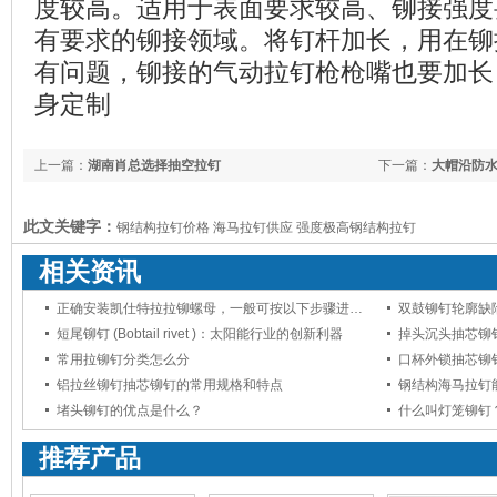
度较高。适用于表面要求较高、铆接强度
有要求的铆接领域。将钉杆加长，用在铆
有问题，铆接的气动拉钉枪枪嘴也要加长
身定制
上一篇：
湖南肖总选择抽空拉钉
下一篇：
大帽沿防
它
此文关键字：
钢结构拉钉价格 海马拉钉供应 强度极高钢结构拉钉
相关资讯
正确安装凯仕特拉拉铆螺母，一般可按以下步骤进行：
双鼓铆钉轮廓缺
短尾铆钉 (Bobtail rivet )：太阳能行业的创新利器
掉头沉头抽芯铆
常用拉铆钉分类怎么分
口杯外锁抽芯铆
铝拉丝铆钉抽芯铆钉的常用规格和特点
钢结构海马拉钉
堵头铆钉的优点是什么？
什么叫灯笼铆钉
推荐产品