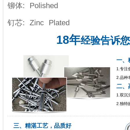
铆体: Polished
钉芯: Zinc Plated
18年
经验告诉您
一、
1.专
2.品
二、
1.双沉
2.独特
三、精湛工艺，品质好