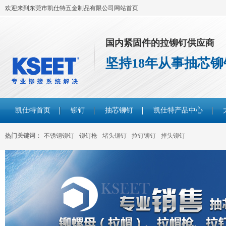
欢迎来到东莞市凯仕特五金制品有限公司网站首页
国内紧固件的拉铆钉供应商
坚持18年从事抽芯
凯仕特首页
铆钉
抽芯铆钉
凯仕特产品中心
热门关键词：
不锈钢铆钉
铆钉枪
堵头铆钉
拉钉铆钉
掉头铆钉