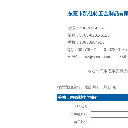
东莞市凯仕特五金制品有
电话：400-838-6366
传真：0769-8231-6525
手机：13580834515
QQ
：30373002 3562223125
E-MAIL：xz@kseet.com 3562
地址：广东省东莞市大朗镇大
内锁型拉丝铆钉
拉丝铆钉
铆钉厂家
采购：内锁型拉丝铆钉
*
联系人：
*
手机号码：
电子邮件：