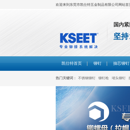
欢迎来到东莞市凯仕特五金制品有限公司网站首
国内紧
坚持
凯仕特首页
铆钉
抽芯铆钉
热门关键词：
不锈钢铆钉
铆钉枪
堵头铆钉