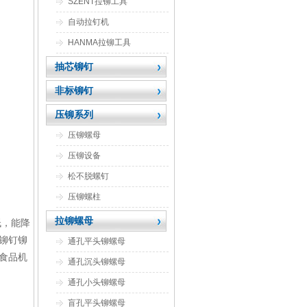
SZENT拉铆工具
自动拉钉机
HANMA拉铆工具
抽芯铆钉
非标铆钉
压铆系列
压铆螺母
压铆设备
松不脱螺钉
压铆螺柱
拉铆螺母
低，能降
铆钉铆
通孔平头铆螺母
食品机
通孔沉头铆螺母
通孔小头铆螺母
盲孔平头铆螺母