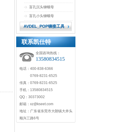
盲孔沉头铆螺母
盲孔小头铆螺母
AVDEL_POP铆接工具
联系凯仕特
全国咨询热线：
13580834515
电话：400-838-6366
0769-8231-6525
传真：0769-8231-6525
手机：13580834515
QQ：30373002
邮箱：xz@kseet.com
地址：广东省东莞市大朗镇大井头
顺兴三路6号