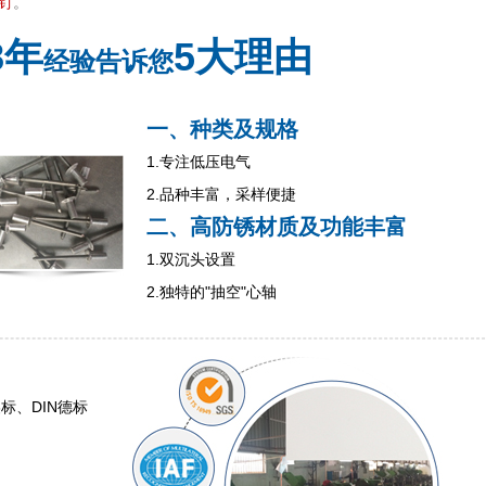
钉
。
8年
5大理由
经验告诉您
一、种类及规格
1.专注低压电气
2.品种丰富，采样便捷
二、高防锈材质及功能丰富
1.双沉头设置
2.独特的"抽空"心轴
美标、DIN德标