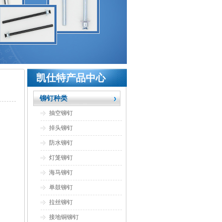
凯仕特产品中心
铆钉种类
抽空铆钉
掉头铆钉
防水铆钉
灯笼铆钉
海马铆钉
单鼓铆钉
拉丝铆钉
接地铜铆钉